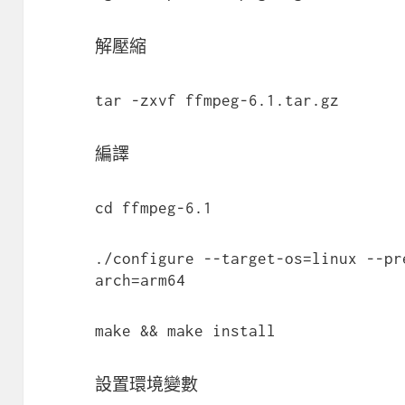
解壓縮
tar -zxvf ffmpeg-6.1.tar.gz
編譯
cd ffmpeg-6.1
./configure --target-os=linux --pr
arch=arm64
make && make install
設置環境變數