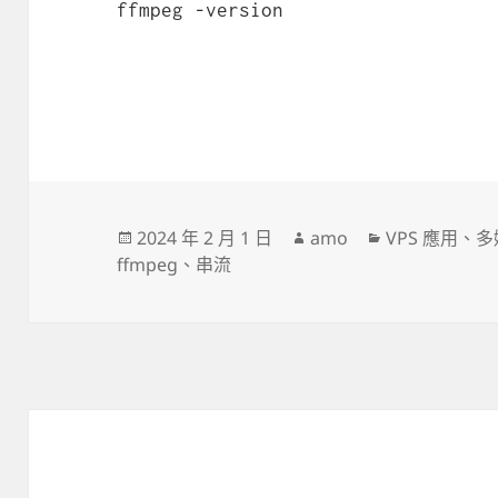
ffmpeg -version
發
作
分
2024 年 2 月 1 日
amo
VPS 應用
、
多
佈
者
類
ffmpeg
、
串流
日
期: