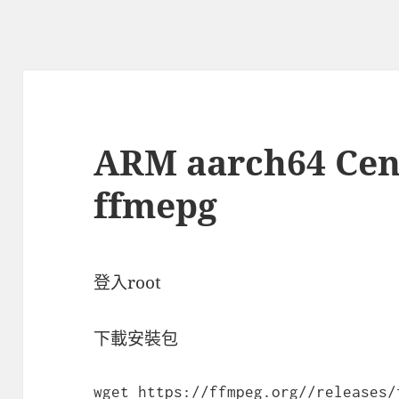
ARM aarch64 Ce
ffmepg
登入root
下載安裝包
wget https://ffmpeg.org//releases/