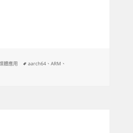
標
媒體應用
aarch64
、
ARM
、
籤