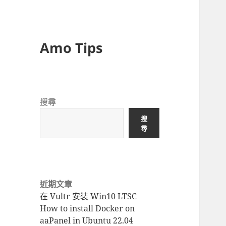
Amo Tips
搜尋
搜
尋
近期文章
在 Vultr 安裝 Win10 LTSC
How to install Docker on
aaPanel in Ubuntu 22.04