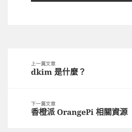
文
章
上一篇文章
dkim 是什麼？
導
上
覽
一
篇
文
下一篇文章
章:
香橙派 OrangePi 相關資源
下
一
篇