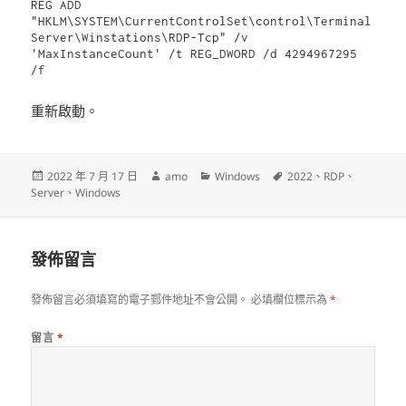
REG ADD 
"HKLM\SYSTEM\CurrentControlSet\control\Terminal 
Server\Winstations\RDP-Tcp" /v 
'MaxInstanceCount' /t REG_DWORD /d 4294967295 
/f
重新啟動。
發
作
分
標
2022 年 7 月 17 日
amo
Windows
2022
、
RDP
、
佈
者
類
籤
Server
、
Windows
日
期:
發佈留言
發佈留言必須填寫的電子郵件地址不會公開。
必填欄位標示為
*
留言
*