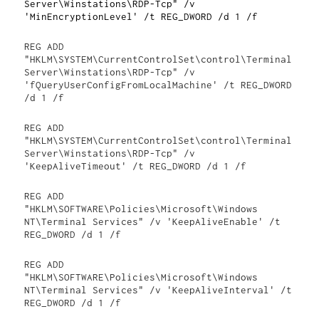
Server\Winstations\RDP-Tcp" /v 
'MinEncryptionLevel' /t REG_DWORD /d 1 /f
REG ADD 
"HKLM\SYSTEM\CurrentControlSet\control\Terminal 
Server\Winstations\RDP-Tcp" /v 
'fQueryUserConfigFromLocalMachine' /t REG_DWORD 
/d 1 /f
REG ADD 
"HKLM\SYSTEM\CurrentControlSet\control\Terminal 
Server\Winstations\RDP-Tcp" /v 
'KeepAliveTimeout' /t REG_DWORD /d 1 /f
REG ADD 
"HKLM\SOFTWARE\Policies\Microsoft\Windows 
NT\Terminal Services" /v 'KeepAliveEnable' /t 
REG_DWORD /d 1 /f
REG ADD 
"HKLM\SOFTWARE\Policies\Microsoft\Windows 
NT\Terminal Services" /v 'KeepAliveInterval' /t 
REG_DWORD /d 1 /f