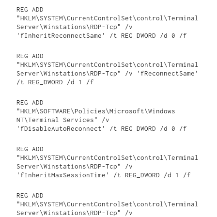
REG ADD 
"HKLM\SYSTEM\CurrentControlSet\control\Terminal 
Server\Winstations\RDP-Tcp" /v 
'fInheritReconnectSame' /t REG_DWORD /d 0 /f
REG ADD 
"HKLM\SYSTEM\CurrentControlSet\control\Terminal 
Server\Winstations\RDP-Tcp" /v 'fReconnectSame' 
/t REG_DWORD /d 1 /f
REG ADD 
"HKLM\SOFTWARE\Policies\Microsoft\Windows 
NT\Terminal Services" /v 
'fDisableAutoReconnect' /t REG_DWORD /d 0 /f
REG ADD 
"HKLM\SYSTEM\CurrentControlSet\control\Terminal 
Server\Winstations\RDP-Tcp" /v 
'fInheritMaxSessionTime' /t REG_DWORD /d 1 /f
REG ADD 
"HKLM\SYSTEM\CurrentControlSet\control\Terminal 
Server\Winstations\RDP-Tcp" /v 