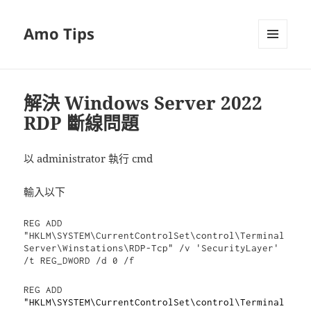
Amo Tips
選單及
小工具
解決 Windows Server 2022
RDP 斷線問題
以 administrator 執行 cmd
輸入以下
REG ADD 
"HKLM\SYSTEM\CurrentControlSet\control\Terminal 
Server\Winstations\RDP-Tcp" /v 'SecurityLayer' 
/t REG_DWORD /d 0 /f
REG ADD 
"HKLM\SYSTEM\CurrentControlSet\control\Terminal 