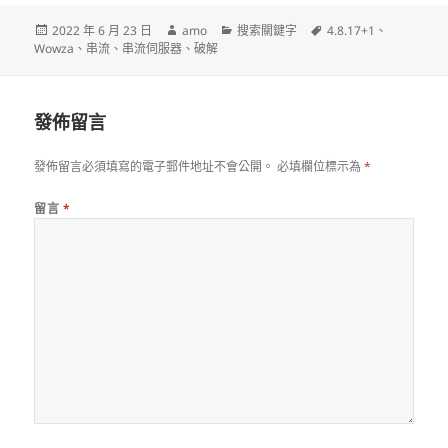
發
作
分
標
2022 年 6 月 23 日
amo
搜索關鍵字
4.8.17+1
、
佈
者
類
籤
Wowza
、
串流
、
串流伺服器
、
破解
日
期:
發佈留言
發佈留言必須填寫的電子郵件地址不會公開。
必填欄位標示為
*
留言
*