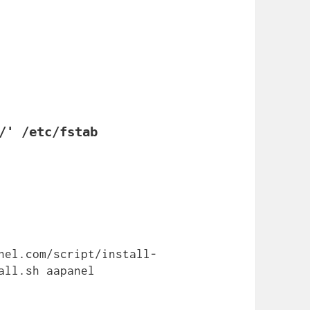
/' /etc/fstab
nel.com/script/install-
all.sh aapanel