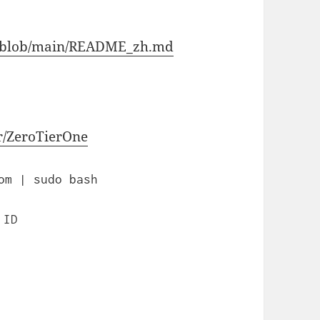
el/blob/main/README_zh.md
er/ZeroTierOne
om | sudo bash
 ID