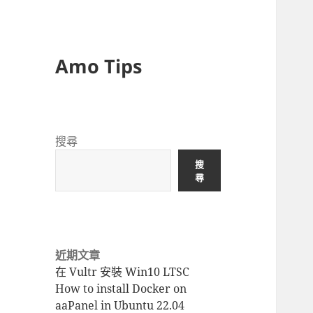
Amo Tips
搜尋
搜
尋
近期文章
在 Vultr 安裝 Win10 LTSC
How to install Docker on
aaPanel in Ubuntu 22.04