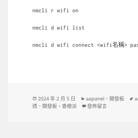
nmcli r wifi on
nmcli d wifi list
nmcli d wifi connect <wifi名稱> p
發
分
2024 年 2 月 5 日
aapanel
、
開發板
a
佈
類
在〈香橙派 OrangeP
透
、
開發板
、
香橙派
發佈留言
日
期: