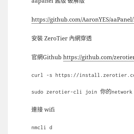
aapanel 舊版 破解版
https://github.com/AaronYES/aaPan
安裝 ZeroTier 內網穿透
官網Github
https://github.com/zeroti
curl -s https://install.zerotier.c
sudo zerotier-cli join 你的network
連接 wifi
nmcli d