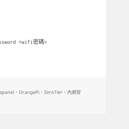
assword <wifi密碼>
標
apanel
、
OrangePi
、
ZeroTier
、
內網穿
i 相關資源〉
籤